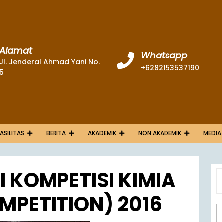
Alamat
Whatsapp
Jl. Jenderal Ahmad Yani No.
+6282153537190
5
FASILITAS
BERITA
AKADEMIK
NON AKADEMIK
MEDIA
 KOMPETISI KIMIA
MPETITION) 2016