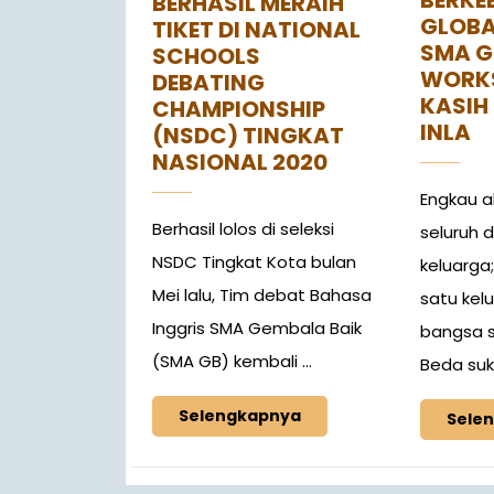
BERHASIL MERAIH
GLOBA
TIKET DI NATIONAL
SMA G
SCHOOLS
WORK
DEBATING
KASIH
CHAMPIONSHIP
INLA
(NSDC) TINGKAT
NASIONAL 2020
Engkau a
Berhasil lolos di seleksi
seluruh 
NSDC Tingkat Kota bulan
keluarga
Mei lalu, Tim debat Bahasa
satu kel
Inggris SMA Gembala Baik
bangsa s
(SMA GB) kembali ...
Beda suk
Selengkapnya
Sele