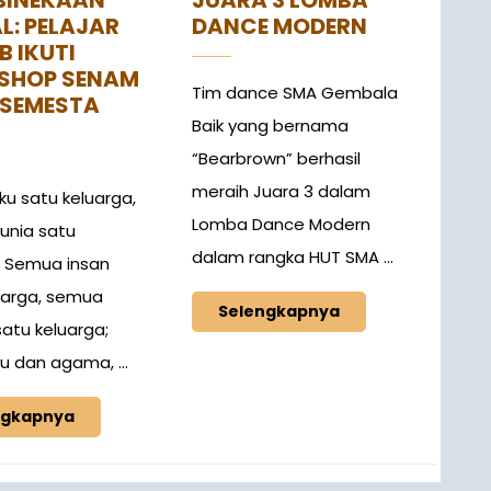
JUARA 3 LOMBA
L: PELAJAR
DANCE MODERN
B IKUTI
SHOP SENAM
Tim dance SMA Gembala
 SEMESTA
Baik yang bernama
“Bearbrown” berhasil
meraih Juara 3 dalam
ku satu keluarga,
Lomba Dance Modern
dunia satu
dalam rangka HUT SMA ...
; Semua insan
uarga, semua
Selengkapnya
atu keluarga;
u dan agama, ...
ngkapnya