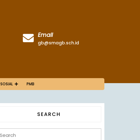
Email
gb@smagb.sch.id
 SOSIAL
PMB
SEARCH