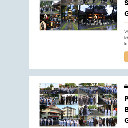
Sempat terhenti di masa covid, program study tour
k
k