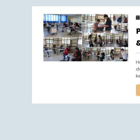
Hasil belajar Peserta Didik Semester Genap Kelas X
d
k