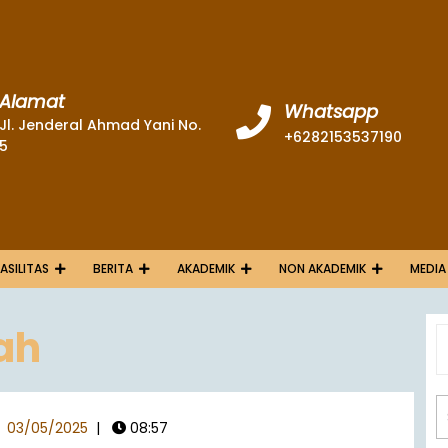
Alamat
Whatsapp
Jl. Jenderal Ahmad Yani No.
+6282153537190
5
FASILITAS
BERITA
AKADEMIK
NON AKADEMIK
MEDIA
ah
03/05/2025
|
08:57