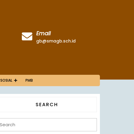
Email
gb@smagb.sch.id
 SOSIAL
PMB
SEARCH