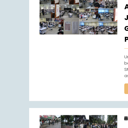
Untuk menilai kompetensi dan pencapaian hasil
b
S
a