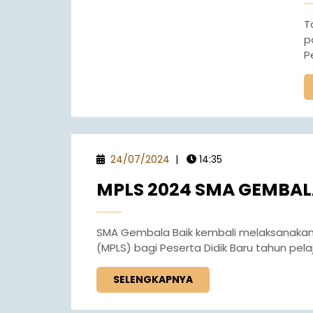
Tahun ajaran baru di SMA Gembala Baik dimulai
p
P
24/07/2024
|
14:35
MPLS 2024 SMA GEMBAL
SMA Gembala Baik kembali melaksanakan kegiatan Masa Pengenalan Lingkungan Sekolah
(MPLS) bagi Peserta Didik Baru tahun pelaj
SELENGKAPNYA