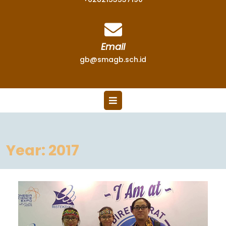
Email
gb@smagb.sch.id
Year:
2017