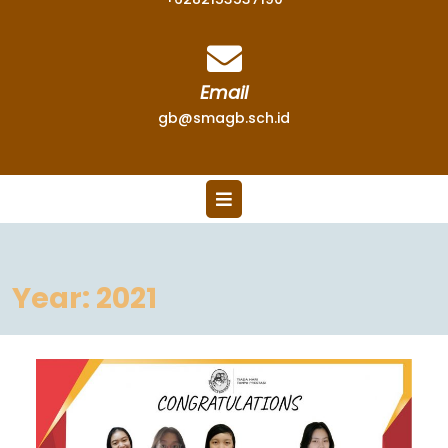
Email
gb@smagb.sch.id
Year:
2021