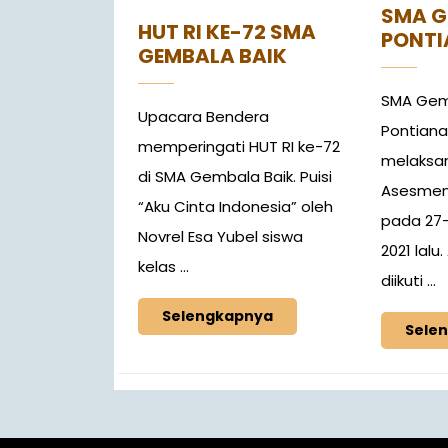
SMA G
HUT RI KE-72 SMA
PONTI
GEMBALA BAIK
SMA Gem
Upacara Bendera
Pontiana
memperingati HUT RI ke-72
melaksa
di SMA Gembala Baik. Puisi
Asesmen 
“Aku Cinta Indonesia” oleh
pada 27
Novrel Esa Yubel siswa
2021 lalu
kelas ...
diikuti ...
Selengkapnya
Sele