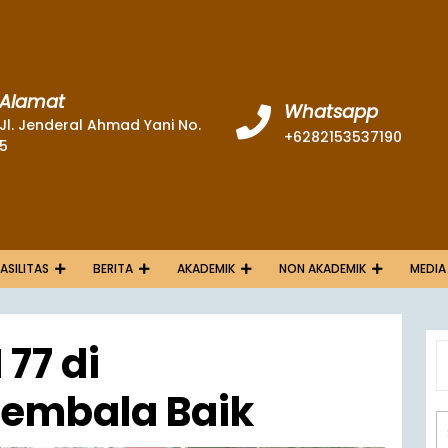
Alamat
Whatsapp
Jl. Jenderal Ahmad Yani No.
+6282153537190
5
FASILITAS
BERITA
AKADEMIK
NON AKADEMIK
MEDIA
 77 di
Gembala Baik