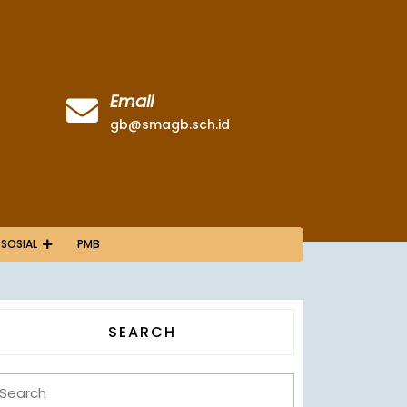
Email
gb@smagb.sch.id
 SOSIAL
PMB
SEARCH