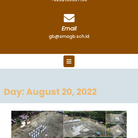
Email
gb@smagb.sch.id
Day:
August 20, 2022