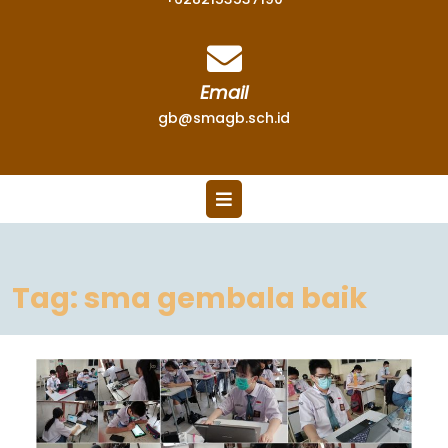
Email
gb@smagb.sch.id
Tag:
sma gembala baik