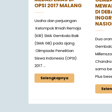
OPSI 2017 MALANG
MEWAK
DI DE
INGGR
Usaha dan perjuangan
NASIO
Kelompok Ilmiah Remaja
(KIR) SMA Gembala Baik
Dua oran
(SMA GB) pada ajang
Gembala B
Olimpiade Penelitian
Millensz
Siswa Indonesia (OPSI)
Chandra
2017 ...
sama ber
Plus beser
Selengkapnya
Sele