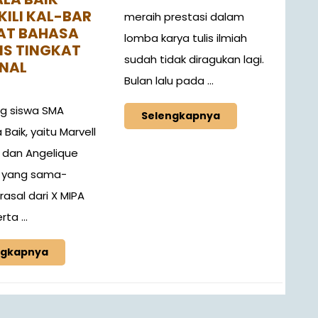
ILI KAL-BAR
meraih prestasi dalam
BAT BAHASA
lomba karya tulis ilmiah
IS TINGKAT
sudah tidak diragukan lagi.
NAL
Bulan lalu pada ...
g siswa SMA
Selengkapnya
aik, yaitu Marvell
a dan Angelique
 yang sama-
asal dari X MIPA
ta ...
ngkapnya