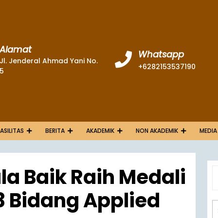
Alamat
Whatsapp
Jl. Jenderal Ahmad Yani No.
+6282153537190
5
FASILITAS
BERITA
AKADEMIK
NON AKADEMIK
MEDIA
a Baik Raih Medali
 Bidang Applied