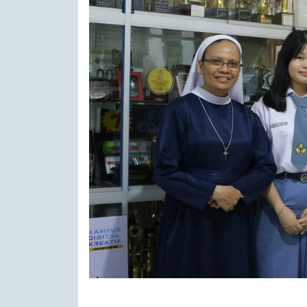
Suster Kepala SMA GB, Anastasia Kran, 
Jennifer Lie, Wirya Adhikara) Peraih Me