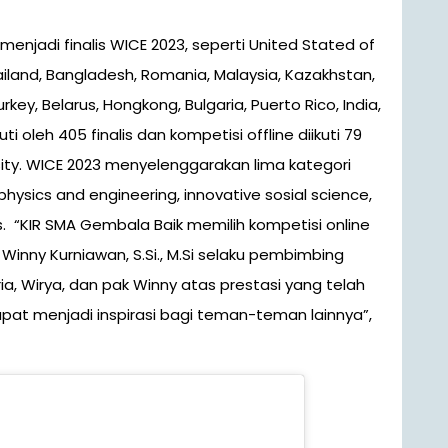
enjadi finalis WICE 2023, seperti United Stated of
ailand, Bangladesh, Romania, Malaysia, Kazakhstan,
Turkey, Belarus, Hongkong, Bulgaria, Puerto Rico, India,
i oleh 405 finalis dan kompetisi offline diikuti 79
rsity. WICE 2023 menyelenggarakan lima kategori
 physics and engineering, innovative sosial science,
s. “KIR SMA Gembala Baik memilih kompetisi online
 Winny Kurniawan, S.Si., M.Si selaku pembimbing
eria, Wirya, dan pak Winny atas prestasi yang telah
pat menjadi inspirasi bagi teman-teman lainnya”,