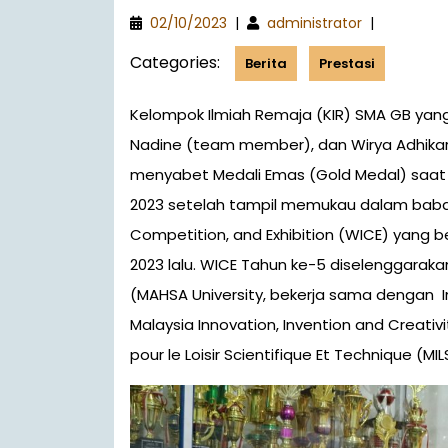
02/10/2023
|
administrator
|
Categories:
Berita
Prestasi
Kelompok Ilmiah Remaja (KIR) SMA GB yang terdiri dari Jennifer Lie (team leader), Valeria
Nadine (team member), dan Wirya Adhikar
menyabet Medali Emas (Gold Medal) saa
2023 setelah tampil memukau dalam babak 
Competition, and Exhibition (WICE) yang b
2023 lalu. WICE Tahun ke-5 diselenggaraka
(MAHSA University, bekerja sama dengan In
Malaysia Innovation, Invention and Creativ
pour le Loisir Scientifique Et Technique (MIL