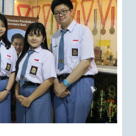
S.Ag. dan Tim KIR SMA GB (Valeria Nadine,
dali Emas WICE 2023.