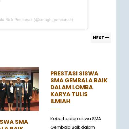
ala Baik Pontianak (@smagb_pontianak)
NEXT
PRESTASI SISWA
SMA GEMBALA BAIK
DALAM LOMBA
KARYA TULIS
ILMIAH
Keberhasilan siswa SMA
ISWA SMA
Gembala Baik dalam
LA BAIK