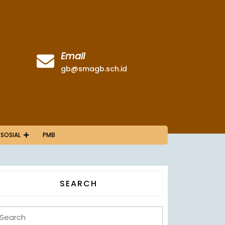
Email
gb@smagb.sch.id
 SOSIAL
PMB
SEARCH