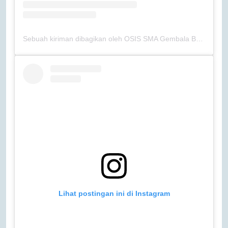
Sebuah kiriman dibagikan oleh OSIS SMA Gembala Baik (@osissmagb)
Lihat postingan ini di Instagram