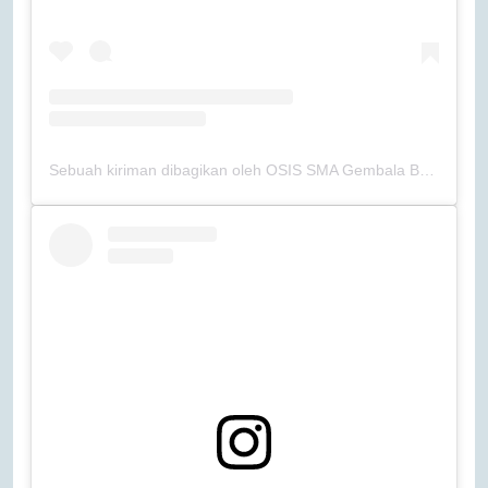
Sebuah kiriman dibagikan oleh OSIS SMA Gembala Baik (@osissmagb)