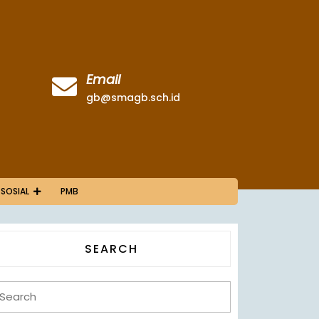
Email
gb@smagb.sch.id
 SOSIAL
PMB
SEARCH