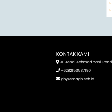
KONTAK KAMI
JL. Jend. Achmad Yani, Pont
+6282153537190
gb@smagb.sch.id