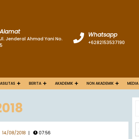
Alamat
Whatsapp
Jl. Jenderal Ahmad Yani No.
+6282153537190
5
FASILITAS
BERITA
AKADEMIK
NON AKADEMIK
MEDIA
2018
14/08/2018
|
07:56