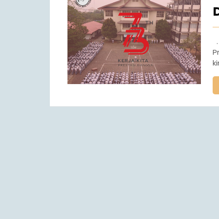
.
P
k