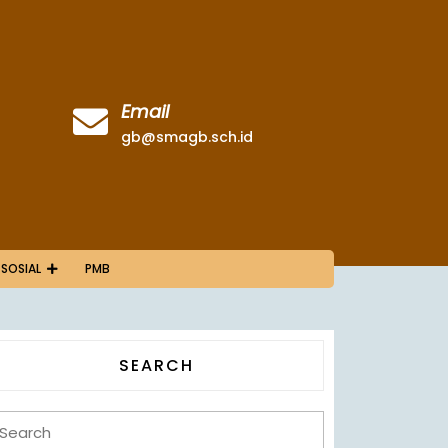
Email
gb@smagb.sch.id
 SOSIAL
PMB
SEARCH