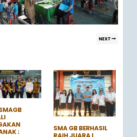
NEXT
 SMAGB
LI
GAKAN
SMA GB BERHASIL
ANAK :
RAIH JUARA I