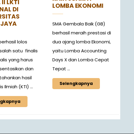
II LKTI
LOMBA EKONOMI
NAL DI
RSITAS
IJAYA
SMA Gembala Baik (GB)
berhasil meraih prestasi di
dua ajang lomba Ekonomi,
erhasil lolos
yaitu Lomba Accounting
alah satu finalis
Days X dan Lomba Cepat
inalis yang harus
Tepat ...
entasikan dan
ahankan hasil
Selengkapnya
s Ilmiah (KTI) ...
ngkapnya