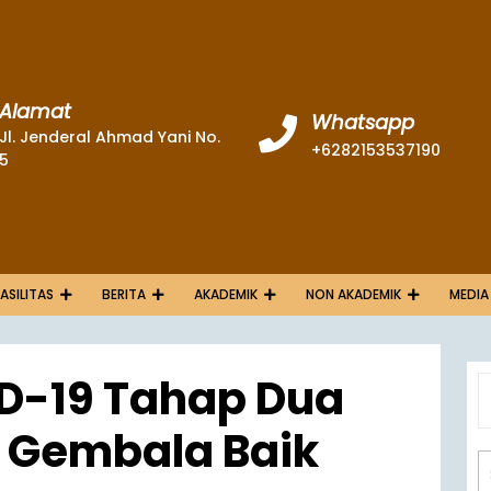
Alamat
Whatsapp
Jl. Jenderal Ahmad Yani No.
+6282153537190
5
FASILITAS
BERITA
AKADEMIK
NON AKADEMIK
MEDIA
D-19 Tahap Dua
 Gembala Baik