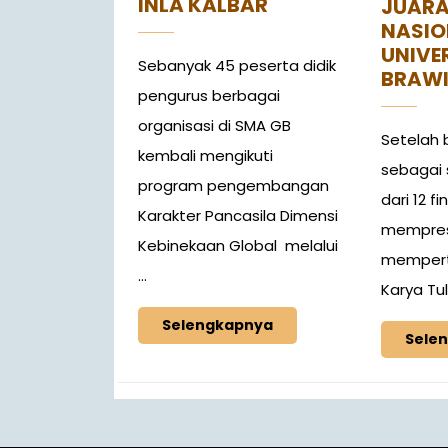
INLA KALBAR
JUARA 
NASIO
UNIVE
Sebanyak 45 peserta didik
BRAW
pengurus berbagai
organisasi di SMA GB
Setelah b
kembali mengikuti
sebagai s
program pengembangan
dari 12 f
Karakter Pancasila Dimensi
mempres
Kebinekaan Global melalui
mempert
...
Karya Tuli
Selengkapnya
Sele