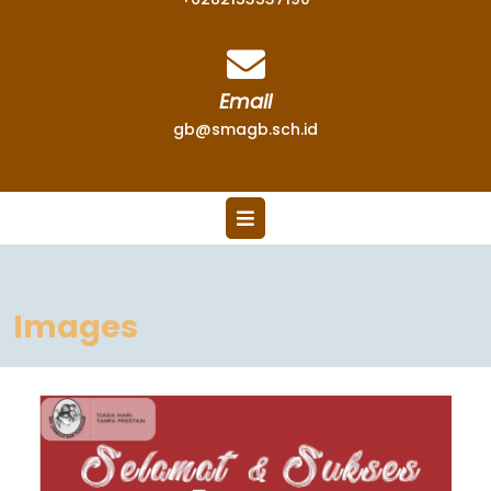
Email
gb@smagb.sch.id
Images