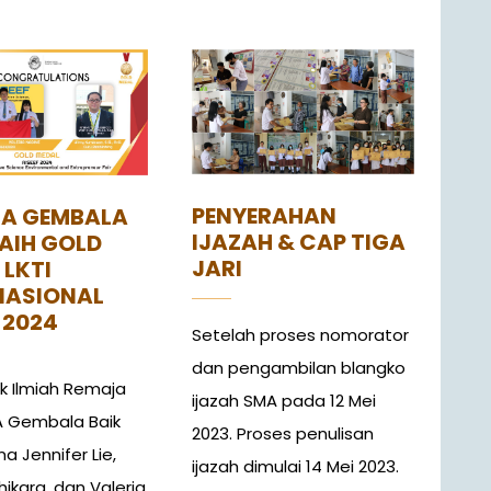
PENYERAHAN
MA GEMBALA
IJAZAH & CAP TIGA
RAIH GOLD
JARI
 LKTI
NASIONAL
 2024
Setelah proses nomorator
dan pengambilan blangko
 Ilmiah Remaja
ijazah SMA pada 12 Mei
A Gembala Baik
2023. Proses penulisan
a Jennifer Lie,
ijazah dimulai 14 Mei 2023.
ikara, dan Valeria