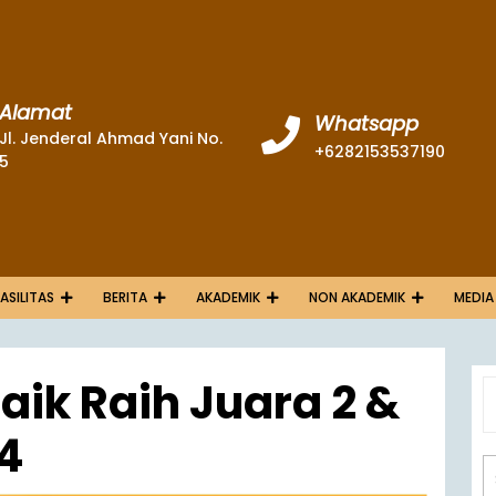
Alamat
Whatsapp
Jl. Jenderal Ahmad Yani No.
+6282153537190
5
FASILITAS
BERITA
AKADEMIK
NON AKADEMIK
MEDIA
ik Raih Juara 2 &
4