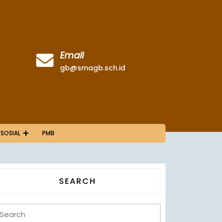
Email
gb@smagb.sch.id
 SOSIAL
PMB
SEARCH