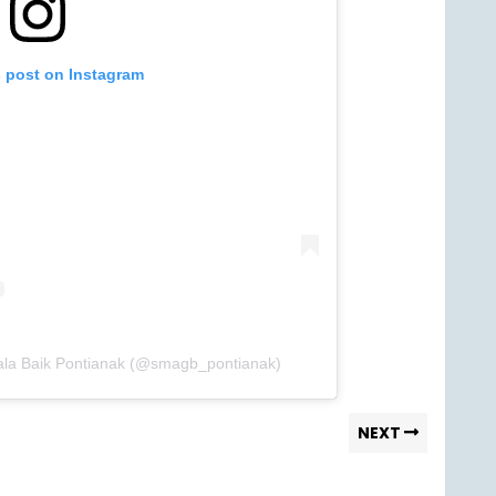
s post on Instagram
ala Baik Pontianak (@smagb_pontianak)
NEXT