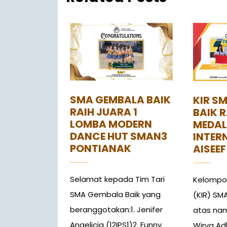
SMA GEMBALA BAIK
KIR S
RAIH JUARA 1
BAIK 
LOMBA MODERN
MEDAL
DANCE HUT SMAN3
INTER
PONTIANAK
AISEEF
Selamat kepada Tim Tari
Kelompok
SMA Gembala Baik yang
(KIR) SM
beranggotakan:1. Jenifer
atas nam
Angelicia (12IPS1)2. Funny
Wirya Adh