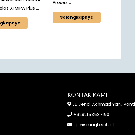
Proses ...
las XI MIPA Plus ...
Selengkapnya
ngkapnya
KONTAK KAMI
JL. Jend. Achmad Yani, Pont
+6282153537190
gb@smagb.sch.id