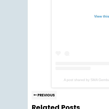
View thi
A post shared by SMA Gemb
PREVIOUS
Related Posts