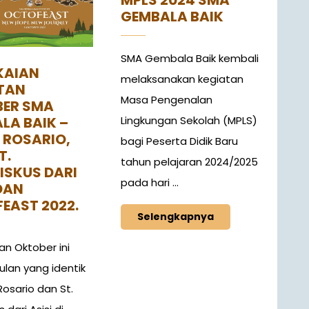
MPLS 2024 SMA
GEMBALA BAIK
SMA Gembala Baik kembali
KAIAN
melaksanakan kegiatan
TAN
Masa Pengenalan
ER SMA
Lingkungan Sekolah (MPLS)
LA BAIK –
 ROSARIO,
bagi Peserta Didik Baru
T.
tahun pelajaran 2024/2025
ISKUS DARI
pada hari ...
DAN
EAST 2022.
Selengkapnya
an Oktober ini
ulan yang identik
osario dan St.