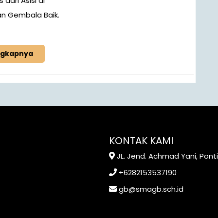
 dari Asisi di
an Gembala Baik.
ngkapnya
KONTAK KAMI
JL. Jend. Achmad Yani, Pont
+6282153537190
gb@smagb.sch.id