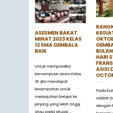
RANG
ASESMEN BAKAT
KEGIA
MINAT 2023 KELAS
OKTOB
12 SMA GEMBALA
GEMBA
BAIK
BULAN
HARI S
FRANS
Untuk memprediksi
ASISI 
kemampuan siswa Kelas
OCTOF
XII jika mendapat
kesempatan untuk
Pada bul
melanjutkan belajar ke
adalah b
jenjang yang lebih tinggi
dengan R
atau pada situasi ...