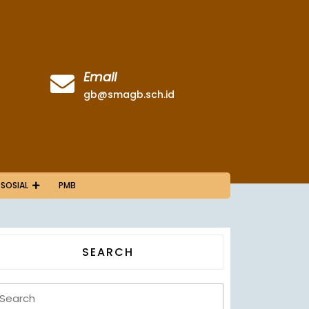
Email
gb@smagb.sch.id
 SOSIAL
PMB
SEARCH