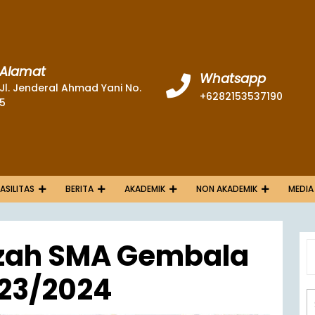
Alamat
Whatsapp
Jl. Jenderal Ahmad Yani No.
+6282153537190
5
FASILITAS
BERITA
AKADEMIK
NON AKADEMIK
MEDIA
azah SMA Gembala
023/2024