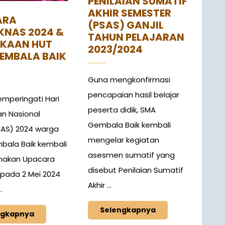
PENILAIAN SUMATIF
AKHIR SEMESTER
ARA
(PSAS) GANJIL
KNAS 2024 &
TAHUN PELAJARAN
KAAN HUT
2023/2024
EMBALA BAIK
Guna mengkonfirmasi
pencapaian hasil belajar
mperingati Hari
peserta didik, SMA
an Nasional
Gembala Baik kembali
AS) 2024 warga
mengelar kegiatan
ala Baik kembali
asesmen sumatif yang
nakan Upacara
disebut Penilaian Sumatif
pada 2 Mei 2024
Akhir ...
.
Selengkapnya
ngkapnya