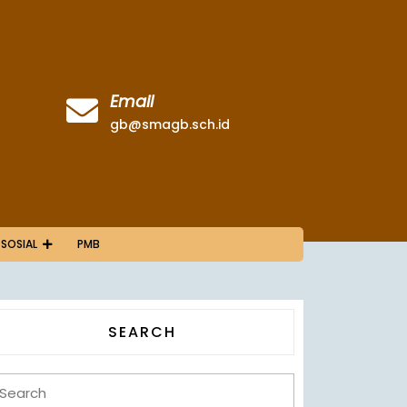
Email
gb@smagb.sch.id
 SOSIAL
PMB
SEARCH