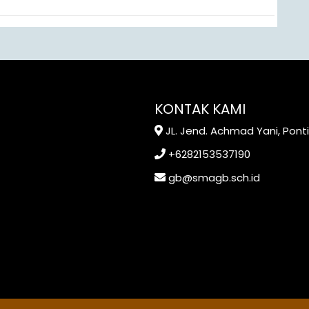
KONTAK KAMI
JL. Jend. Achmad Yani, Pont
+6282153537190
gb@smagb.sch.id