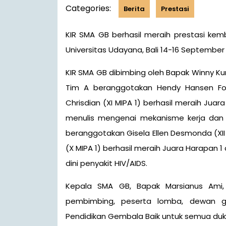
Categories:
Berita
Prestasi
KIR SMA GB berhasil meraih prestasi kembali di NAC (National Avicena Competition) 2018 di
Universitas Udayana, Bali 14-16 September 2
KIR SMA GB dibimbing oleh Bapak Winny Kurn
Tim A beranggotakan Hendy Hansen Forb
Chrisdian (XI MIPA 1) berhasil meraih Juar
menulis mengenai mekanisme kerja dan k
beranggotakan Gisela Ellen Desmonda (XII
(X MIPA 1) berhasil meraih Juara Harapan 1
dini penyakit HIV/AIDS.
Kepala SMA GB, Bapak Marsianus Ami,
pembimbing, peserta lomba, dewan g
Pendidikan Gembala Baik untuk semua duku