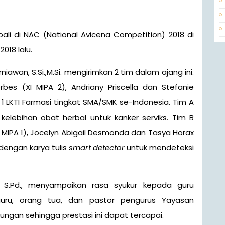
018 lalu.
iawan, S.Si.,M.Si. mengirimkan 2 tim dalam ajang ini.
es (XI MIPA 2), Andriany Priscella dan Stefanie
a 1 LKTI Farmasi tingkat SMA/SMK se-Indonesia. Tim A
elebihan obat herbal untuk kanker serviks. Tim B
 MIPA 1), Jocelyn Abigail Desmonda dan Tasya Horax
 dengan karya tulis
smart detector
untuk mendeteksi
 S.Pd., menyampaikan rasa syukur kepada guru
uru, orang tua, dan pastor pengurus Yayasan
ngan sehingga prestasi ini dapat tercapai.