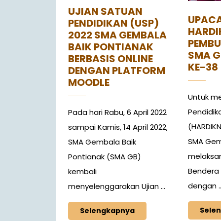
UJIAN SATUAN
UPAC
PENDIDIKAN (USP)
HARDI
2022 SMA GEMBALA
PEMBU
BAIK PONTIANAK
SMA G
BERBASIS ONLINE
KE-38
DENGAN PLATFORM
MOODLE
Untuk me
Pendidik
Pada hari Rabu, 6 April 2022
(HARDIKN
sampai Kamis, 14 April 2022,
SMA Gemb
SMA Gembala Baik
melaksa
Pontianak (SMA GB)
Bendera 
kembali
dengan ..
menyelenggarakan Ujian ...
Sele
Selengkapnya