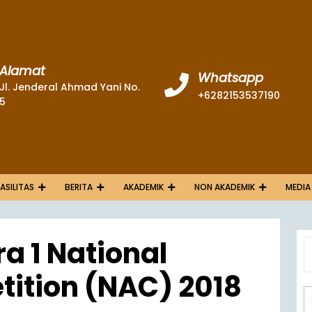
Alamat
Whatsapp
Jl. Jenderal Ahmad Yani No.
+6282153537190
5
FASILITAS
BERITA
AKADEMIK
NON AKADEMIK
MEDIA
a 1 National
ition (NAC) 2018