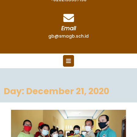
Email
gb@smagb.sch.id
Day:
December 21, 2020