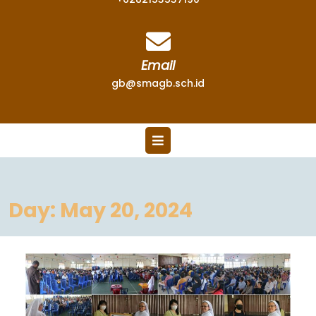
Email
gb@smagb.sch.id
Day:
May 20, 2024