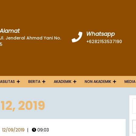
Alamat
Whatsapp
Jl. Jenderal Ahmad Yani No.
+6282153537190
5
FASILITAS
BERITA
AKADEMIK
NON AKADEMIK
MEDIA
12, 2019
12/09/2019
|
09:03