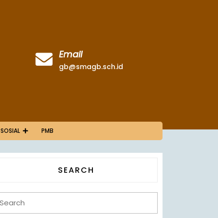
Email
gb@smagb.sch.id
 SOSIAL
PMB
SEARCH