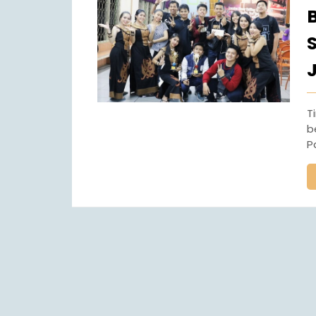
Tim band dan tari SMA Gembala Baik (SMA GB)
b
P