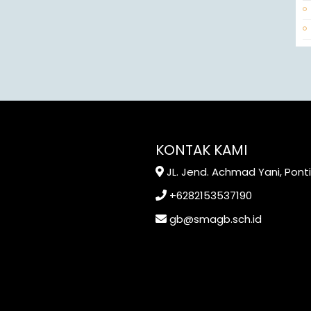
KONTAK KAMI
JL. Jend. Achmad Yani, Pont
+6282153537190
gb@smagb.sch.id