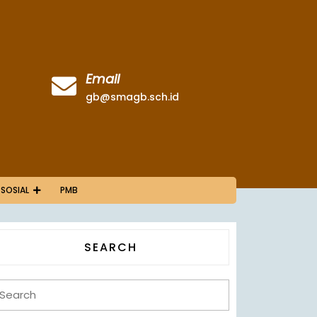
Email
gb@smagb.sch.id
 SOSIAL
PMB
SEARCH