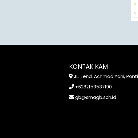
KONTAK KAMI
JL. Jend. Achmad Yani, Pont
+6282153537190
gb@smagb.sch.id