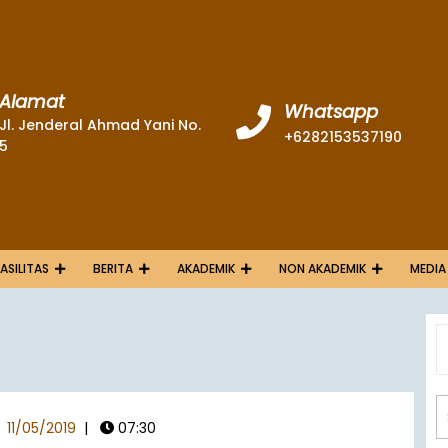
Alamat
Whatsapp
Jl. Jenderal Ahmad Yani No.
+6282153537190
5
FASILITAS
BERITA
AKADEMIK
NON AKADEMIK
MEDIA
9
11/05/2019
|
07:30