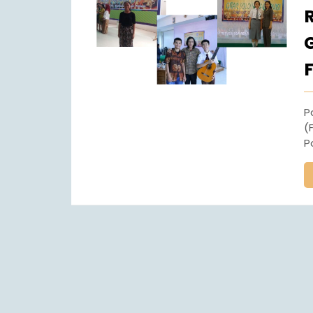
Pada ajang Festival Lomba Seni Siswa Nasional
(
P