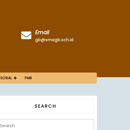
Email
gb@smagb.sch.id
 SOSIAL
PMB
SEARCH