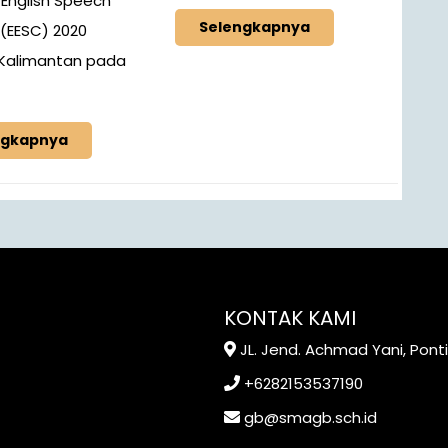
 English Speech
Selengkapnya
(EESC) 2020
 Kalimantan pada
ngkapnya
KONTAK KAMI
JL. Jend. Achmad Yani, Pont
+6282153537190
gb@smagb.sch.id