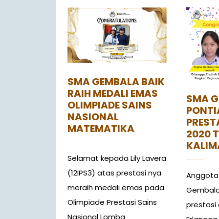
SMA GEMBALA BAIK
RAIH MEDALI EMAS
SMA G
OLIMPIADE SAINS
PONTI
NASIONAL
PRESTA
MATEMATIKA
2020 
KALI
Selamat kepada Lily Lavera
(12IPS3) atas prestasi nya
Anggota 
meraih medali emas pada
Gembala 
Olimpiade Prestasi Sains
prestasi
Nasional Lomba