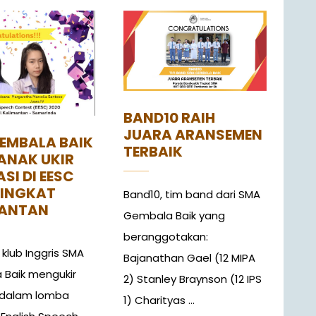
BAND10 RAIH
JUARA ARANSEMEN
EMBALA BAIK
TERBAIK
ANAK UKIR
SI DI EESC
TINGKAT
Band10, tim band dari SMA
MANTAN
Gembala Baik yang
beranggotakan:
klub Inggris SMA
Bajanathan Gael (12 MIPA
Baik mengukir
2) Stanley Braynson (12 IPS
 dalam lomba
1) Charityas ...