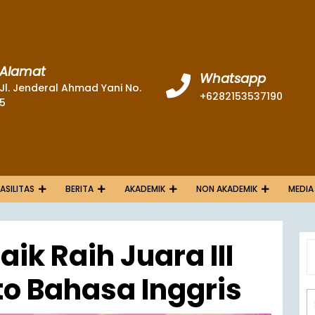
Alamat
Whatsapp
Jl. Jenderal Ahmad Yani No.
+6282153537190
5
FASILITAS
BERITA
AKADEMIK
NON AKADEMIK
MEDIA
k Raih Juara III
to Bahasa Inggris