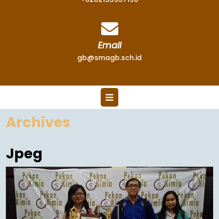
Email
gb@smagb.sch.id
Archives
Jpeg